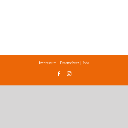
66119 Saarbrücken
mail@agentur-erlebnisraum.de
0681 / 70 20 681
Impressum
|
Datenschutz
|
Jobs
Facebook
Instagram