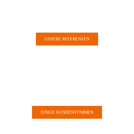
Events pro Jahr
UNSERE REFERENZEN
0
Teilnehmer pro Jahr
EINIGE KUNDENSTIMMEN